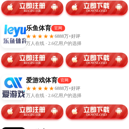
英超
2026-04-13
101
步
yl7703永利-【意甲】桑切斯传射 卢卡库2球
箭
体坛周报全媒体记者 常山 意甲第8轮，国际米兰主场4比2
+助攻 国米4比2逆转
逆转都灵。扎扎首开纪录，安萨尔迪点球命中。桑...
法甲
2026-04-10
110