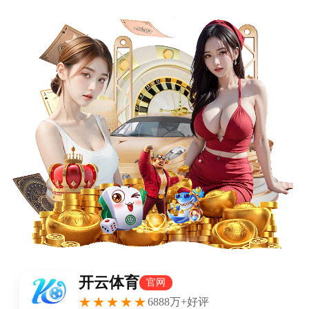
首页
›
nba
›
内容详情
yl7703永利-2026世界杯48强巡礼·沙特：进世界
杯易，进了世界杯就惨|阿根廷|世预赛|小组|冠
军|身价_新浪体育_新浪新闻
xiaoqiao
2026-06-06
135
在亚洲，沙特也算世界杯常客，1994年首进世界杯以
来仅缺席了2010、2014两届。1984、1988、1996三
次赢得亚洲杯冠军。但在亚洲，还算不上真正的一流
强队。除1994年世界杯进十六强外，后面5次都未能小
组出线。
2026年世界杯预选赛亚洲区18强赛，面对状态不佳的