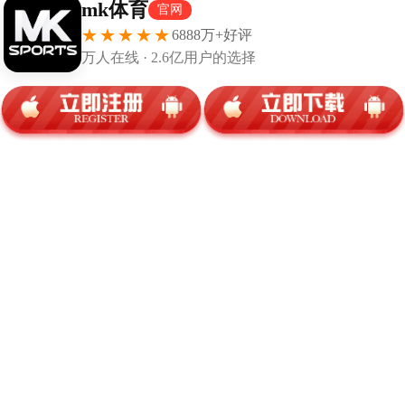
两项耻
阿尔卡拉斯理性剖析失利原
不惧疫情！塞维利亚中卫接
到中超赛
因：关键分与反手决定冠军归
加盟卓尔 曾过招武磊
属