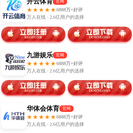
式两部分。
暖场。更令人期待的是，两位中国足球名宿亲临现场，与球迷零
情，就从这里点燃！
赞”“超然绿茵·荣耀启幕”3个篇章层层展开：
叙事化的文艺表演，直观展现内蒙古12盟市多元一体的文化魅力。
唱与恢宏的群舞交相辉映，深情赞颂我们共同的美丽家园。
震撼登场，现场演唱联赛主题曲，为接下来的揭幕战注入强劲助威
文化与草原艺术交织的视听盛宴。
验。针对本次“蒙超”开幕式及揭幕战，已建立起“政府牵头、部
友们。”王昆表示。
蕴，领略老牛湾的雄浑盛景，尽享“万象青城”多元融合的城市业